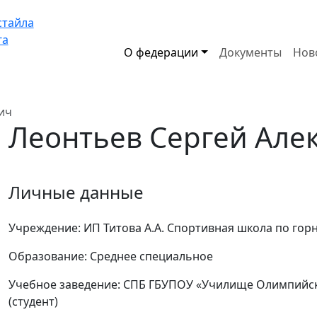
стайла
га
О федерации
Документы
Нов
ич
Леонтьев Сергей Але
Личные данные
Учреждение:
ИП Титова А.А. Спортивная школа по гор
Образование:
Среднее специальное
Учебное заведение:
СПБ ГБУПОУ «Училище Олимпийског
(студент)