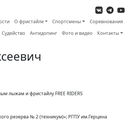
ости
О фристайле
Спортсмены
Соревнования
Судейство
Антидопинг
Фото и видео
Контакты
ксеевич
ным лыжам и фристайлу FREE RIDERS
о резерва № 2 (техникум)»; РГПУ им.Герцена