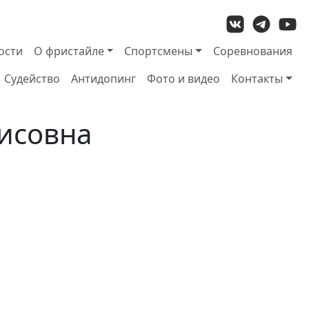
ости
О фристайле
Спортсмены
Соревнования
Судейство
Антидопинг
Фото и видео
Контакты
исовна