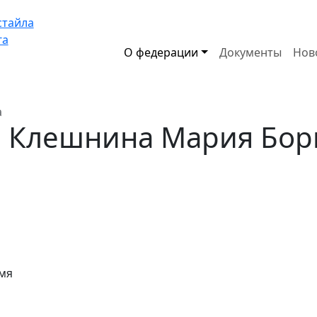
стайла
га
О федерации
Документы
Нов
а
Клешнина Мария Бор
емя